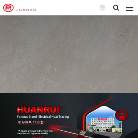
Türkçe
English
français
Deutsch
русский
italiano
español
português
Türkçe