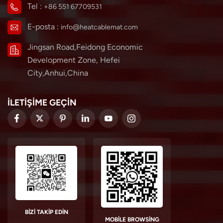
Tel :
+86 551 67709531
E-posta :
info@heatcablemat.com
Jingsan Road,Feidong Economic
Development Zone, Hefei
City,Anhui,China
İLETİŞİME GEÇİN
BIZI TAKIP EDIN
MOBILE BROWSING