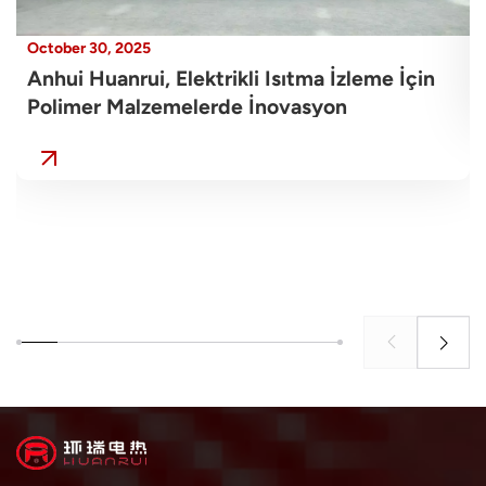
October 30, 2025
Anhui Huanrui, Elektrikli Isıtma İzleme İçin
Polimer Malzemelerde İnovasyon
Geliştirerek Endüstriyel "Niteliksel Değişim
ve Akıllı Dönüşümü" Teşvik Etmesi
Nedeniyle "2024 Yangtze Nehri Deltası
İşletme İnovasyon Örnekleri"ne Seçildi.